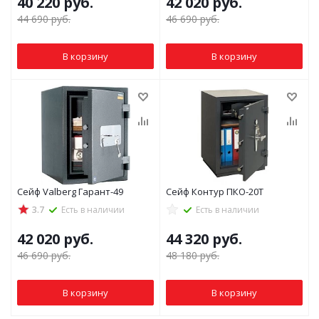
40 220
руб.
42 020
руб.
44 690
руб.
46 690
руб.
В корзину
В корзину
Сейф Valberg Гарант-49
Сейф Контур ПКО-20Т
3.7
Есть в наличии
Есть в наличии
42 020
руб.
44 320
руб.
46 690
руб.
48 180
руб.
В корзину
В корзину