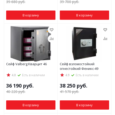
39 680
руб.
39 700
руб.
В корзину
В корзину
Сейф Valberg Кварцит 46
Сейф взломостойкий
огнестойкий Феникс-49
4.0
Есть в наличии
4.9
Есть в наличии
36 190
руб.
38 250
руб.
40 220
руб.
41 570
руб.
В корзину
В корзину