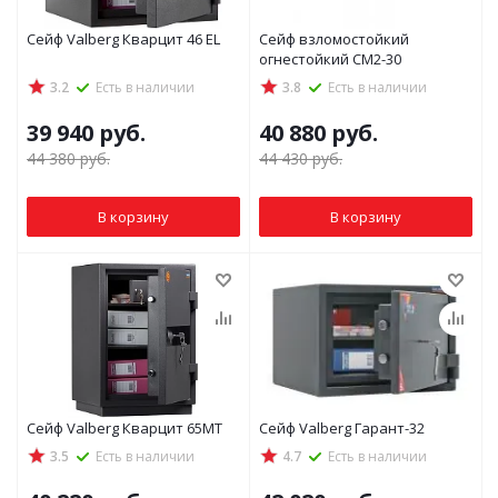
Сейф Valberg Кварцит 46 EL
Сейф взломостойкий
огнестойкий СМ2-30
3.2
Есть в наличии
3.8
Есть в наличии
39 940
руб.
40 880
руб.
44 380
руб.
44 430
руб.
В корзину
В корзину
Сейф Valberg Кварцит 65MТ
Сейф Valberg Гарант-32
3.5
Есть в наличии
4.7
Есть в наличии