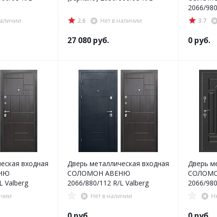
2066/980
наличии
2.6
Нет в наличии
3.7
27 080
руб.
0 руб.
еская входная
Дверь металлическая входная
Дверь м
НЮ
СОЛОМОН АВЕНЮ
СОЛОМО
L Valberg
2066/880/112 R/L Valberg
2066/980
ичии
Нет в наличии
Н
0 руб.
0 руб.