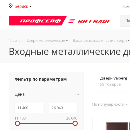
Бердск
Ком
Каталог
Главная
-
Двери металлические
-
Входные металлические двери
Входные металлические д
Двери Valberg
Фильтр по параметрам
58 товаров
Цена
По популярности
11 400
26 040