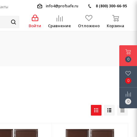
info4@profsafe.ru
8 (800) 300-66-95
акты
Войти
Сравнение
Отложено
Корзина
0
0
0