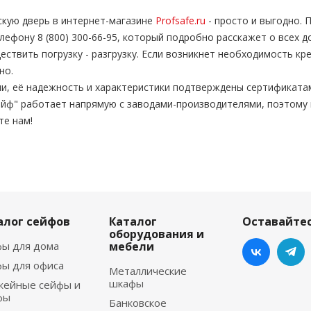
скую дверь в интернет-магазине
Profsafe.ru
- просто и выгодно. 
ефону 8 (800) 300-66-95, который подробно расскажет о всех д
твить погрузку - разгрузку. Если возникнет необходимость кр
но.
и, её надежность и характеристики подтверждены сертификата
йф" работает напрямую с заводами-производителями, поэтому 
те нам!
алог сейфов
Каталог
Оставайтес
оборудования и
ы для дома
мебели
ы для офиса
Металлические
шкафы
жейные сейфы и
фы
Банковское