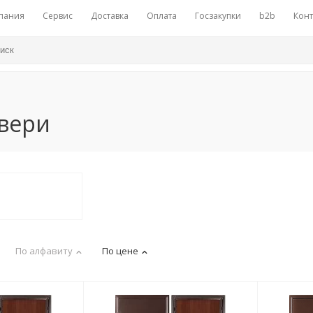
пания
Сервис
Доставка
Оплата
Госзакупки
b2b
Конт
вери
По алфавиту
По цене