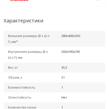
Характеристики
Внешние размеры (В х Ш х
280х400х350
Г), мм*
Внутренние размеры (В х
260х390х295
Ш х Г), мм
Вес, кг
35,5
Объем, л
31
Взломостойкость
1
Огнестойкость
Нет
Количество полок
1